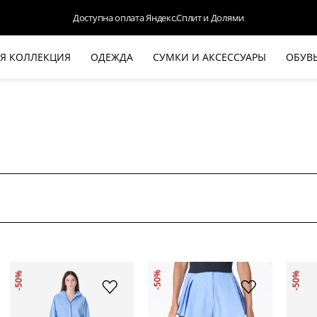
Доступна оплата Яндекс.Сплит и Долями
Я КОЛЛЕКЦИЯ
ОДЕЖДА
СУМКИ И АКСЕССУАРЫ
ОБУВ
НОВАЯ КОЛЛЕКЦИЯ
ЛЕТО '26
ВЫХОД В СВЕТ
КОЖА
ДЕНИМ
КОСТЮМЫ
БАЗА
ДЛЯ НЕГО
БЕЖЕВЫЙ КОСТЮМНЫЙ ЖАКЕТ
БЕЖЕ
-50%
-50%
-50%
HALINE