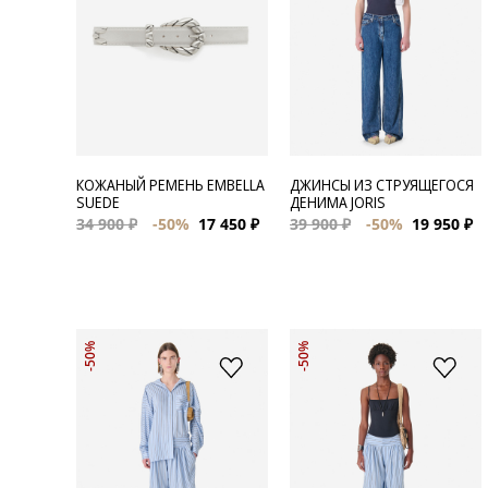
Для нее
Одежда
Сумки и аксессуары
КОЖАНЫЙ РЕМЕНЬ EMBELLA
ДЖИНСЫ ИЗ СТРУЯЩЕГОСЯ
Обувь
SUEDE
ДЕНИМА JORIS
34 900 ₽
-50%
17 450 ₽
39 900 ₽
-50%
19 950 ₽
Аутлет
-50%
-50%