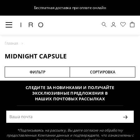
Бесплатная доставка при оплате онлайн
MIDNIGHT CAPSULE
Главная
Раздел не найден
MIDNIGHT CAPSULE
ФИЛЬТР
СОРТИРОВКА
СЛЕДИТЕ ЗА НОВИНКАМИ И ПОЛУЧАЙТЕ
ЭКСКЛЮЗИВНЫЕ ПРЕДЛОЖЕНИЯ В
НАШИХ ПОЧТОВЫХ РАССЫЛКАХ
*Подписываясь на рассылку, Вы даете согласие на обработку
предоставленных Компании данных и подтверждаете, что ознакомлены с