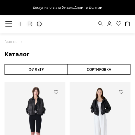
Доступна оплата Яндекс.Сплит и Долями
Весна-Лето 26
Главная
Выход в свет
Каталог
Костюмы
Осень-Зима 26
ФИЛЬТР
СОРТИРОВКА
БАЗА
Кожа
Деним
Церемония