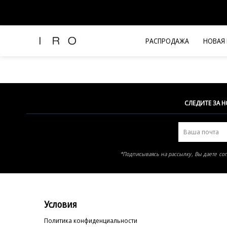
Элемент не найден
РАСПРОДАЖА
НОВАЯ
Рубашки и топы
Брюки и джинсы
Платья и комбинезоны
Юбки и шорты
СЛЕДИТЕ ЗА 
Футболки
Верхняя одежда
Жакеты
*Подписываясь на рассылку, Вы даете со
Трикотаж
Вся одежда
Условия
Политика конфиденциальности