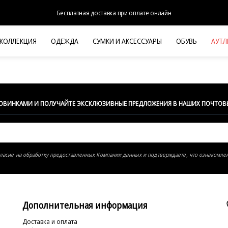
Бесплатная доставка при оплате онлайн
 КОЛЛЕКЦИЯ
ОДЕЖДА
СУМКИ И АКСЕССУАРЫ
ОБУВЬ
АУТЛ
НОВАЯ КОЛЛЕКЦИЯ
ЛЕТО '26
ВЫХОД В СВЕТ
КОЖА
НОВИНКАМИ И ПОЛУЧАЙТЕ ЭКСКЛЮЗИВНЫЕ ПРЕДЛОЖЕНИЯ В НАШИХ ПОЧТОВ
ДЕНИМ
КОСТЮМЫ
БАЗА
гласие на обработку предоставленных Компании данных и подтверждаете, что ознакомле
ДЛЯ НЕГО
БЕЖЕВЫЙ КОСТЮМНЫЙ ЖАКЕТ
БЕЖЕВ
HALINE
Дополнительная информация
Доставка и оплата