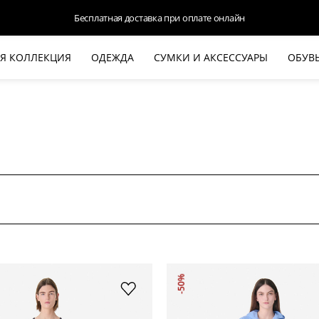
Бесплатная доставка при оплате онлайн
Я КОЛЛЕКЦИЯ
ОДЕЖДА
СУМКИ И АКСЕССУАРЫ
ОБУВ
НОВАЯ КОЛЛЕКЦИЯ
ЛЕТО '26
ВЫХОД В СВЕТ
КОЖА
ДЕНИМ
КОСТЮМЫ
БАЗА
ДЛЯ НЕГО
БЕЖЕВЫЙ КОСТЮМНЫЙ ЖАКЕТ
БЕЖЕ
-50%
HALINE