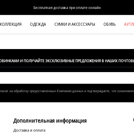
Бесплатная доставка при оплате онлайн
 КОЛЛЕКЦИЯ
ОДЕЖДА
СУМКИ И АКСЕССУАРЫ
ОБУВЬ
АУТЛ
НОВАЯ КОЛЛЕКЦИЯ
ЛЕТО '26
ВЫХОД В СВЕТ
КОЖА
НОВИНКАМИ И ПОЛУЧАЙТЕ ЭКСКЛЮЗИВНЫЕ ПРЕДЛОЖЕНИЯ В НАШИХ ПОЧТОВ
ДЕНИМ
КОСТЮМЫ
БАЗА
гласие на обработку предоставленных Компании данных и подтверждаете, что ознакомле
ДЛЯ НЕГО
БЕЖЕВЫЙ КОСТЮМНЫЙ ЖАКЕТ
БЕЖЕВ
HALINE
Дополнительная информация
Доставка и оплата