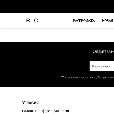
Элемент не найден
РАСПРОДАЖА
НОВАЯ
Рубашки и топы
Брюки и джинсы
Платья и комбинезоны
Юбки и шорты
СЛЕДИТЕ ЗА 
Футболки
Верхняя одежда
Жакеты
*Подписываясь на рассылку, Вы даете со
Трикотаж
Вся одежда
Условия
Политика конфиденциальности