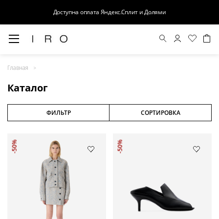
Доступна оплата Яндекс.Сплит и Долями
Весна-Лето 26
Главная
Выход в свет
Каталог
Костюмы
Осень-Зима 26
ФИЛЬТР
СОРТИРОВКА
БАЗА
-50%
-50%
Кожа
Деним
Церемония