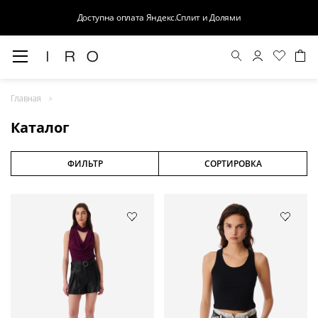
Доступна оплата Яндекс.Сплит и Долями
Весна-Лето 26
Главная
Выход в свет
Каталог
Костюмы
Осень-Зима 26
ФИЛЬТР
СОРТИРОВКА
БАЗА
Кожа
Деним
Церемония