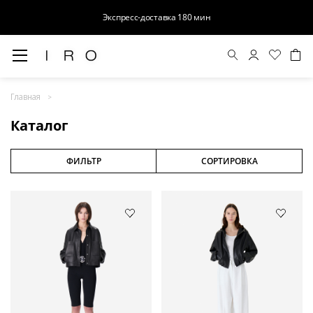
Экспресс-доставка 180 мин
Весна-Лето 26
Главная
Выход в свет
Каталог
Костюмы
Осень-Зима 26
ФИЛЬТР
СОРТИРОВКА
БАЗА
Кожа
Деним
Церемония