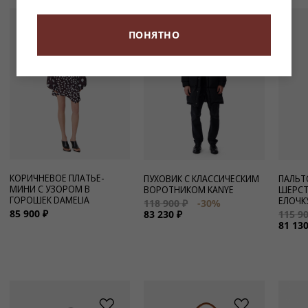
-30%
-30%
ПОНЯТНО
КОРИЧНЕВОЕ ПЛАТЬЕ-
ПУХОВИК С КЛАССИЧЕСКИМ
ПАЛЬТ
МИНИ С УЗОРОМ В
ВОРОТНИКОМ KANYE
ШЕРСТ
ГОРОШЕК DAMELIA
ЕЛОЧК
118 900 ₽
-30%
85 900 ₽
83 230 ₽
115 90
81 130