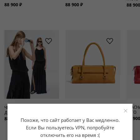
88 900 ₽
88 900 ₽
88 900
БЕЖЕВАЯ СУМКА-БОУЛИНГ
КРАСН
ЧЕРНОЕ ПЛАТЬЕ С
×
ИЗ ЗАМШИ ALTOSD
ALTO
ДРАПИРОВКАМИ ISLAND
88 900 ₽
88 900
88 900 ₽
Похоже, что сайт работает у Вас медленно.
Если Вы пользуетесь VPN, попробуйте
отключить его на время :(