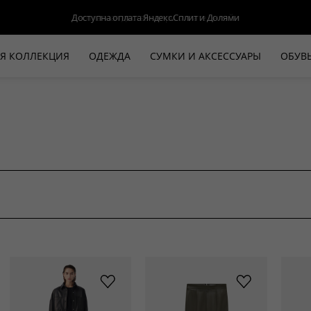
Доступна оплата Яндекс.Сплит и Долями
Я КОЛЛЕКЦИЯ
ОДЕЖДА
СУМКИ И АКСЕССУАРЫ
ОБУВ
НОВАЯ КОЛЛЕКЦИЯ
ЛЕТО '26
ВЫХОД В СВЕТ
КОЖА
ДЕНИМ
КОСТЮМЫ
БАЗА
ДЛЯ НЕГО
БЕЖЕВЫЙ КОСТЮМНЫЙ ЖАКЕТ
БЕЖЕ
HALINE