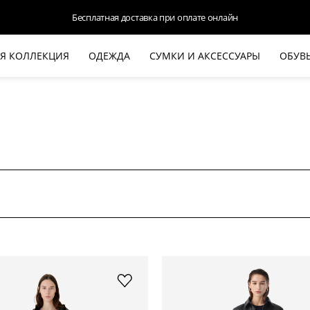
Доступна оплата Яндекс.Сплит и Долями
Я КОЛЛЕКЦИЯ
ОДЕЖДА
СУМКИ И АКСЕССУАРЫ
ОБУВ
НОВАЯ КОЛЛЕКЦИЯ
ЛЕТО '26
ВЫХОД В СВЕТ
КОЖА
ДЕНИМ
КОСТЮМЫ
БАЗА
ДЛЯ НЕГО
БЕЖЕВЫЙ КОСТЮМНЫЙ ЖАКЕТ
БЕЖЕ
HALINE