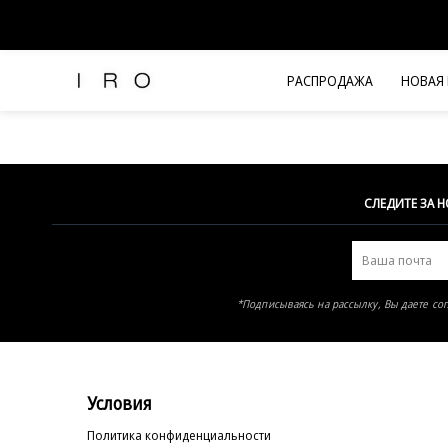
Элемент не найден
РАСПРОДАЖА
НОВАЯ
Рубашки и топы
Брюки и джинсы
Платья и комбинезоны
Юбки и шорты
СЛЕДИТЕ ЗА 
Футболки
Верхняя одежда
Жакеты
*Подписываясь на рассылку, Вы даете со
Трикотаж
Вся одежда
Условия
Политика конфиденциальности