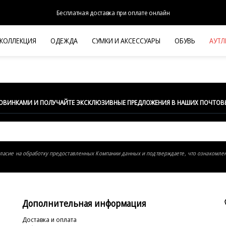
Бесплатная доставка при оплате онлайн
 КОЛЛЕКЦИЯ
ОДЕЖДА
СУМКИ И АКСЕССУАРЫ
ОБУВЬ
АУТЛ
НОВАЯ КОЛЛЕКЦИЯ
ЛЕТО '26
ВЫХОД В СВЕТ
КОЖА
НОВИНКАМИ И ПОЛУЧАЙТЕ ЭКСКЛЮЗИВНЫЕ ПРЕДЛОЖЕНИЯ В НАШИХ ПОЧТОВ
ДЕНИМ
КОСТЮМЫ
БАЗА
гласие на обработку предоставленных Компании данных и подтверждаете, что ознакомле
ДЛЯ НЕГО
БЕЖЕВЫЙ КОСТЮМНЫЙ ЖАКЕТ
БЕЖЕВ
HALINE
Дополнительная информация
Доставка и оплата