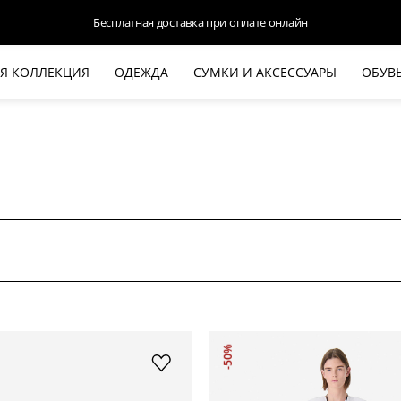
Бесплатная доставка при оплате онлайн
Я КОЛЛЕКЦИЯ
ОДЕЖДА
СУМКИ И АКСЕССУАРЫ
ОБУВ
НОВАЯ КОЛЛЕКЦИЯ
ЛЕТО '26
ВЫХОД В СВЕТ
КОЖА
ДЕНИМ
КОСТЮМЫ
БАЗА
ДЛЯ НЕГО
БЕЖЕВЫЙ КОСТЮМНЫЙ ЖАКЕТ
БЕЖЕ
-50%
HALINE