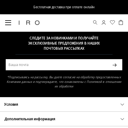
Бесплатная доставка при оплате онлайн
Элемент не найден
СЛЕДИТЕ ЗА НОВИНКАМИ И ПОЛУЧАЙТЕ
ЭКСКЛЮЗИВНЫЕ ПРЕДЛОЖЕНИЯ В НАШИХ
ПОЧТОВЫХ РАССЫЛКАХ
*Подписываясь на рассылку, Вы даете согласие на обработку предоставленных
Компании данных и подтверждаете, что ознакомлены с Политикой в отношении
их обработки
Условия
Политика конфиденциальности
Оферта
Дополнительная информация