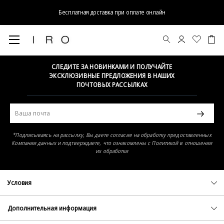
Бесплатная доставка при оплате онлайн
Элемент не найден
СЛЕДИТЕ ЗА НОВИНКАМИ И ПОЛУЧАЙТЕ
ЭКСКЛЮЗИВНЫЕ ПРЕДЛОЖЕНИЯ В НАШИХ
ПОЧТОВЫХ РАССЫЛКАХ
*Подписываясь на рассылку, Вы даете согласие на обработку предоставленных
Компании данных и подтверждаете, что ознакомлены с Политикой в отношении
их обработки
Условия
Политика конфиденциальности
Оферта
Дополнительная информация