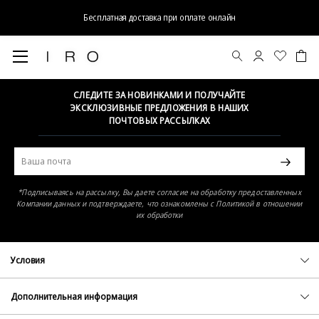
Бесплатная доставка при оплате онлайн
Элемент не найден
СЛЕДИТЕ ЗА НОВИНКАМИ И ПОЛУЧАЙТЕ
ЭКСКЛЮЗИВНЫЕ ПРЕДЛОЖЕНИЯ В НАШИХ
ПОЧТОВЫХ РАССЫЛКАХ
*Подписываясь на рассылку, Вы даете согласие на обработку предоставленных
Компании данных и подтверждаете, что ознакомлены с Политикой в отношении
их обработки
Условия
Политика конфиденциальности
Оферта
Дополнительная информация