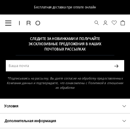
Бесплатная доставка при оплате онлайн
Элемент не найден
СЛЕДИТЕ ЗА НОВИНКАМИ И ПОЛУЧАЙТЕ
ЭКСКЛЮЗИВНЫЕ ПРЕДЛОЖЕНИЯ В НАШИХ
ПОЧТОВЫХ РАССЫЛКАХ
*Подписываясь на рассылку, Вы даете согласие на обработку предоставленных
Компании данных и подтверждаете, что ознакомлены с Политикой в отношении
их обработки
Условия
Политика конфиденциальности
Оферта
Дополнительная информация