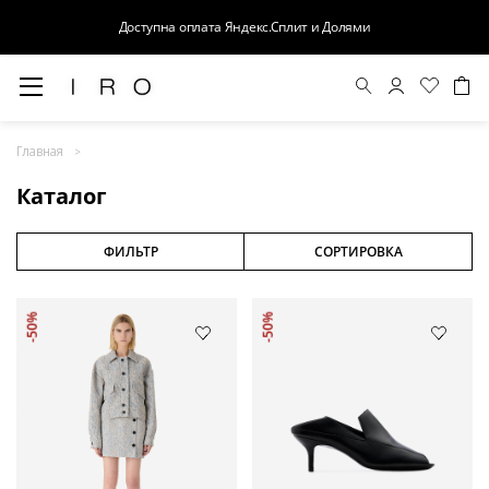
Доступна оплата Яндекс.Сплит и Долями
Весна-Лето 26
Главная
Выход в свет
Каталог
Костюмы
Осень-Зима 26
ФИЛЬТР
СОРТИРОВКА
БАЗА
-50%
-50%
Кожа
Деним
Церемония