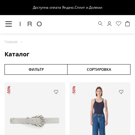
Доступна оплата Яндекс.Сплит и Долями
Весна-Лето 26
Главная
Выход в свет
Каталог
Костюмы
Осень-Зима 26
ФИЛЬТР
СОРТИРОВКА
БАЗА
-50%
-50%
Кожа
Деним
Церемония