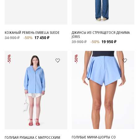
Для него
Обувь и Аксессуары
Одежда Мужская
КОЖАНЫЙ РЕМЕНЬ EMBELLA SUEDE
ДЖИНСЫ ИЗ СТРУЯЩЕГОСЯ ДЕНИМА
JORIS
34 900 ₽
-50%
17 450 ₽
Распродажа
39 900 ₽
-50%
19 950 ₽
Для нее
-50%
-50%
Одежда
Сумки и аксессуары
Обувь
Аутлет
ГОЛУБЫЕ МИНИ-ШОРТЫ СО
ГОЛУБАЯ РУБАШКА С МАТРОССКИМ