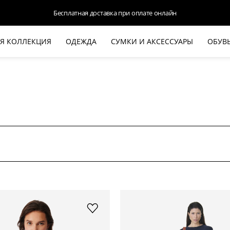
Бесплатная доставка при оплате онлайн
Я КОЛЛЕКЦИЯ
ОДЕЖДА
СУМКИ И АКСЕССУАРЫ
ОБУВ
НОВАЯ КОЛЛЕКЦИЯ
ЛЕТО '26
ВЫХОД В СВЕТ
КОЖА
ДЕНИМ
КОСТЮМЫ
БАЗА
ДЛЯ НЕГО
БЕЖЕВЫЙ КОСТЮМНЫЙ ЖАКЕТ
БЕЖЕ
HALINE