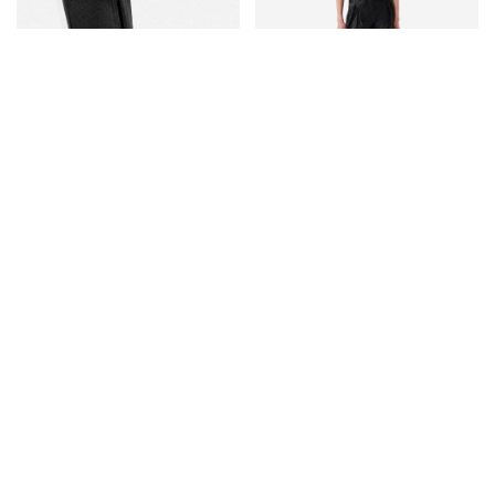
ЧЕРНЫЕ ШОРТЫ ИЗ КОЖИ С ПОЯСОМ
ЧЕРНЫЕ САПОГИ В БАЙКЕРСКОМ СТИЛЕ
PAOLISPE
RIFF
125 900 ₽
103 900 ₽
СЛЕДИТЕ ЗА НОВИНКАМИ И ПОЛУЧАЙТЕ
ЭКСКЛЮЗИВНЫЕ ПРЕДЛОЖЕНИЯ В
НАШИХ ПОЧТОВЫХ РАССЫЛКАХ