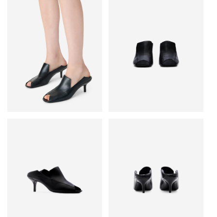
• V-образные вырезы на подъеме
• Декоративный наружный шов
• Слегка закругленный открытый мыс
• Высота каблука: 6,5 см
• Гибкий задник
• Основной материал: 100% козья кожа
• Сделано в Португалии