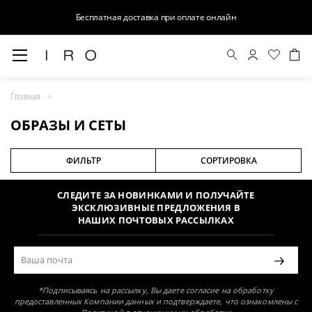
Бесплатная доставка при оплате онлайн
ОБРАЗЫ И СЕТЫ
Главная
Раздел не найден
ОБРАЗЫ И СЕТЫ
ФИЛЬТР
СОРТИРОВКА
СЛЕДИТЕ ЗА НОВИНКАМИ И ПОЛУЧАЙТЕ
ЭКСКЛЮЗИВНЫЕ ПРЕДЛОЖЕНИЯ В
НАШИХ ПОЧТОВЫХ РАССЫЛКАХ
*Подписываясь на рассылку, Вы даете согласие на обработку
предоставленных Компании данных и подтверждаете, что ознакомлены с