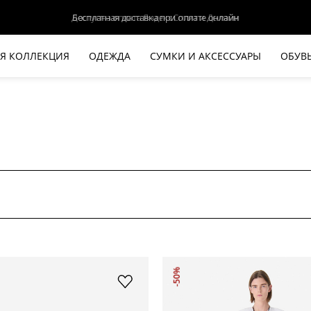
Доступна оплата Яндекс.Сплит и Долями
Я КОЛЛЕКЦИЯ
ОДЕЖДА
СУМКИ И АКСЕССУАРЫ
ОБУВ
НОВАЯ КОЛЛЕКЦИЯ
ЛЕТО '26
ВЫХОД В СВЕТ
КОЖА
ДЕНИМ
КОСТЮМЫ
БАЗА
ДЛЯ НЕГО
БЕЖЕВЫЙ КОСТЮМНЫЙ ЖАКЕТ
БЕЖЕ
-50%
HALINE