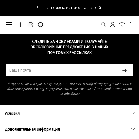
Бесплатная доставка при оплате онлайн
Элемент не найден
СЛЕДИТЕ ЗА НОВИНКАМИ И ПОЛУЧАЙТЕ
ЭКСКЛЮЗИВНЫЕ ПРЕДЛОЖЕНИЯ В НАШИХ
ПОЧТОВЫХ РАССЫЛКАХ
*Подписываясь на рассылку, Вы даете согласие на обработку предоставленных
Компании данных и подтверждаете, что ознакомлены с Политикой в отношении
их обработки
Условия
Политика конфиденциальности
Оферта
Дополнительная информация