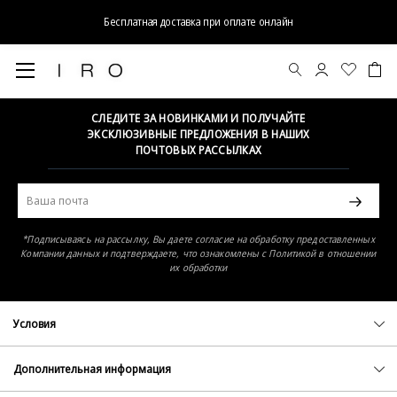
Бесплатная доставка при оплате онлайн
Элемент не найден
СЛЕДИТЕ ЗА НОВИНКАМИ И ПОЛУЧАЙТЕ
ЭКСКЛЮЗИВНЫЕ ПРЕДЛОЖЕНИЯ В НАШИХ
ПОЧТОВЫХ РАССЫЛКАХ
*Подписываясь на рассылку, Вы даете согласие на обработку предоставленных
Компании данных и подтверждаете, что ознакомлены с Политикой в отношении
их обработки
Условия
Политика конфиденциальности
Оферта
Дополнительная информация