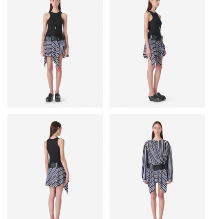
• Узор в полоску
• Асимметричный низ с острыми углами
• Конструкция из клиньев обеспечивает свободу движения
• Застегивается на потайную молнию сбоку
• Основные материалы: 88% вискоза, 12% нейлон
• Сделано в Китае
Рост модели — 178 см, размер на модели — 36 (FR).