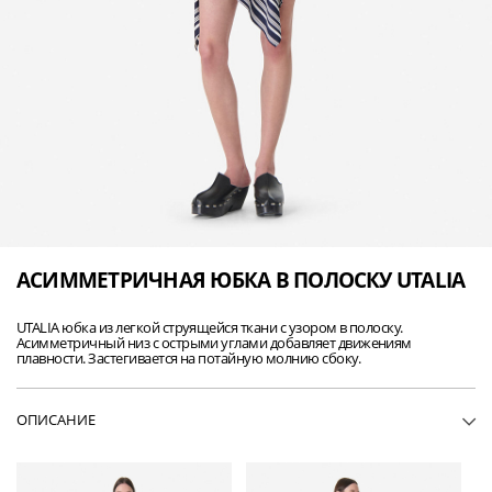
АСИММЕТРИЧНАЯ ЮБКА В ПОЛОСКУ UTALIA
UTALIA юбка из легкой струящейся ткани с узором в полоску.
Асимметричный низ с острыми углами добавляет движениям
плавности. Застегивается на потайную молнию сбоку.
ОПИСАНИЕ
• WM31UTALIA-MUL80
• Юбка мини
• Легкая струящаяся ткань