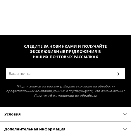
СЛЕДИТЕ ЗА НОВИНКАМИ И ПОЛУЧАЙТЕ
ЭКСКЛЮЗИВНЫЕ ПРЕДЛОЖЕНИЯ В
НАШИХ ПОЧТОВЫХ РАССЫЛКАХ
*Подписываясь на рассылку, Вы даете согласие на обработку
предоставленных Компании данных и подтверждаете, что ознакомлены с
Политикой в отношении их обработки
Условия
Политика конфиденциальности
Оферта
Дополнительная информация