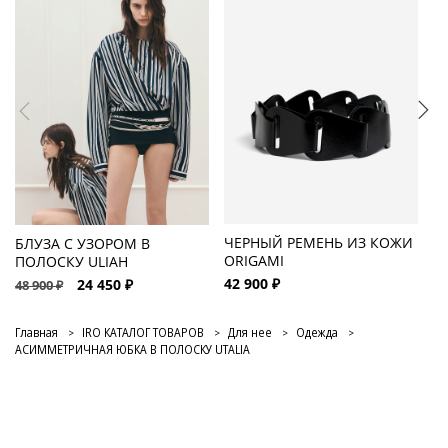
ЧЕРНЫЙ РЕМЕНЬ ИЗ КОЖИ
Ч
БЛУЗА С УЗОРОМ В
ORIGAMI
S
ПОЛОСКУ ULIAH
42 900 ₽
13
24 450 ₽
48 900 ₽
Главная
IRO КАТАЛОГ ТОВАРОВ
Для нее
Одежда
АСИММЕТРИЧНАЯ ЮБКА В ПОЛОСКУ UTALIA