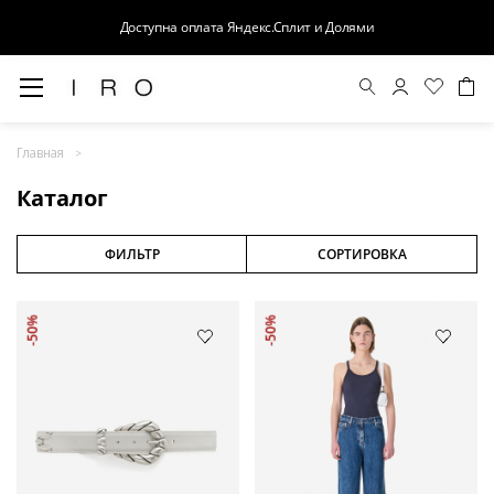
Доступна оплата Яндекс.Сплит и Долями
Весна-Лето 26
Главная
Выход в свет
Каталог
Костюмы
Осень-Зима 26
ФИЛЬТР
СОРТИРОВКА
БАЗА
-50%
-50%
Кожа
Деним
Церемония