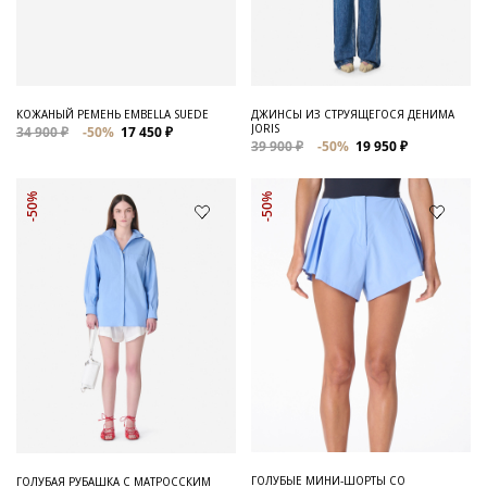
Для него
Обувь и Аксессуары
Одежда Мужская
КОЖАНЫЙ РЕМЕНЬ EMBELLA SUEDE
ДЖИНСЫ ИЗ СТРУЯЩЕГОСЯ ДЕНИМА
JORIS
34 900 ₽
-50%
17 450 ₽
Распродажа
39 900 ₽
-50%
19 950 ₽
Для нее
-50%
-50%
Одежда
Сумки и аксессуары
Обувь
Аутлет
ГОЛУБЫЕ МИНИ-ШОРТЫ СО
ГОЛУБАЯ РУБАШКА С МАТРОССКИМ