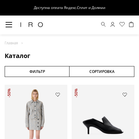
Доступна оплата Яндекс.Сплит и Долями
Весна-Лето 26
Главная
Выход в свет
Каталог
Костюмы
Осень-Зима 26
ФИЛЬТР
СОРТИРОВКА
БАЗА
-50%
-50%
Кожа
Деним
Церемония