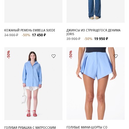
Для него
Обувь и Аксессуары
Одежда Мужская
КОЖАНЫЙ РЕМЕНЬ EMBELLA SUEDE
ДЖИНСЫ ИЗ СТРУЯЩЕГОСЯ ДЕНИМА
JORIS
34 900 ₽
-50%
17 450 ₽
Распродажа
39 900 ₽
-50%
19 950 ₽
Для нее
-50%
-50%
Одежда
Сумки и аксессуары
Обувь
Аутлет
ГОЛУБЫЕ МИНИ-ШОРТЫ СО
ГОЛУБАЯ РУБАШКА С МАТРОССКИМ