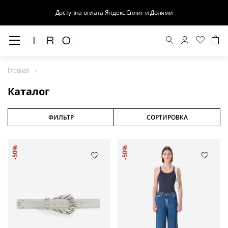
Доступна оплата Яндекс.Сплит и Долями
Весна-Лето 26
Главная
Выход в свет
Каталог
Костюмы
Осень-Зима 26
ФИЛЬТР
СОРТИРОВКА
БАЗА
-50%
-50%
Кожа
Деним
Церемония