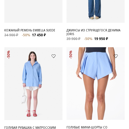
Для него
Обувь и Аксессуары
Одежда Мужская
КОЖАНЫЙ РЕМЕНЬ EMBELLA SUEDE
ДЖИНСЫ ИЗ СТРУЯЩЕГОСЯ ДЕНИМА
JORIS
34 900 ₽
-50%
17 450 ₽
Распродажа
39 900 ₽
-50%
19 950 ₽
Для нее
-50%
-50%
Одежда
Сумки и аксессуары
Обувь
Аутлет
ГОЛУБЫЕ МИНИ-ШОРТЫ СО
ГОЛУБАЯ РУБАШКА С МАТРОССКИМ