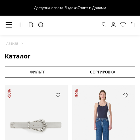
Доступна оплата Яндекс.Сплит и Долями
Весна-Лето 26
Главная
Выход в свет
Каталог
Костюмы
Осень-Зима 26
ФИЛЬТР
СОРТИРОВКА
БАЗА
-50%
-50%
Кожа
Деним
Церемония