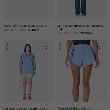
Для него
Обувь и Аксессуары
Одежда Мужская
КОЖАНЫЙ РЕМЕНЬ EMBELLA SUEDE
ДЖИНСЫ ИЗ СТРУЯЩЕГОСЯ ДЕНИМА
JORIS
34 900 ₽
-50%
17 450 ₽
Распродажа
39 900 ₽
-50%
19 950 ₽
Для нее
-50%
-50%
Одежда
Сумки и аксессуары
Обувь
Аутлет
ГОЛУБЫЕ МИНИ-ШОРТЫ СО
ГОЛУБАЯ РУБАШКА С МАТРОССКИМ