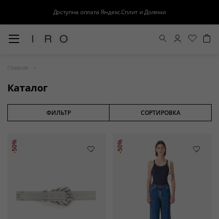
Доступна оплата Яндекс.Сплит и Долями
Весна-Лето 26
Главная
Выход в свет
Каталог
Костюмы
Осень-Зима 26
ФИЛЬТР
СОРТИРОВКА
БАЗА
-50%
-50%
Кожа
Деним
Церемония