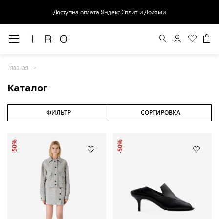
Доступна оплата Яндекс.Сплит и Долями
Весна-Лето 26
Главная
Выход в свет
Каталог
Костюмы
Осень-Зима 26
ФИЛЬТР
СОРТИРОВКА
БАЗА
-50%
-50%
Кожа
Деним
Церемония